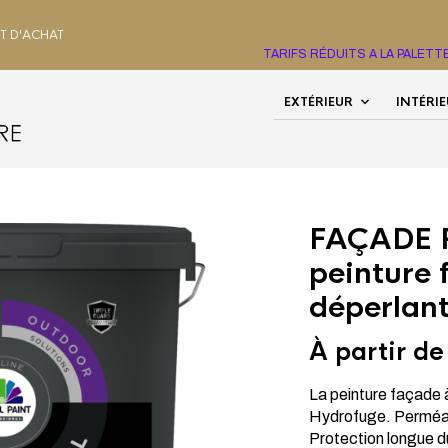
HT D'ACHAT
TARIFS RÉDUITS A LA PALET
EXTÉRIEUR
INTÉRI
/
TOPLINE
/ FAÇADE PEARL FINISH LA PEINTURE FAÇADE À
FAÇADE P
peinture 
déperlan
À partir d
La peinture façade à
Hydrofuge. Perméabl
Protection longue d