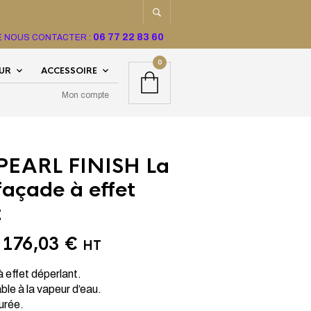
06 77 22 83 60
TE NOUS CONTACTER :
0
EUR
ACCESSOIRE
Mon compte
EARL FINISH La
façade à effet
t
e
176,03
€
HT
 effet déperlant.
e à la vapeur d’eau.
urée.