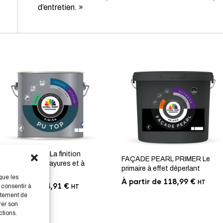
d’entretien. »
PU TOP FINISH La finition
FAÇADE PEARL PRIMER Le
résistante aux rayures et à
primaire à effet déperlant
l’usure
que les
À partir de
118,99
€
HT
À partir de
34,91
€
 consentir à
HT
rtement de
rer son
ctions.