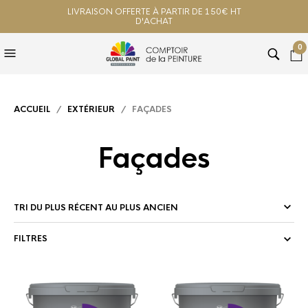
LIVRAISON OFFERTE À PARTIR DE 150€ HT
D'ACHAT
0
ACCUEIL
/
EXTÉRIEUR
/ FAÇADES
Façades
FILTRES