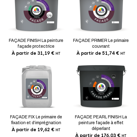
Ce
Ce
produit
produi
a
a
FAÇADE FINISH La peinture
FAÇADE PRIMER Le primaire
plusieurs
plusie
façade protectrice
couvrant
variations.
variat
Les
Les
À partir de
31,19
€
À partir de
51,74
€
HT
HT
options
optio
peuvent
peuve
être
être
choisies
choisi
sur
sur
la
la
page
page
du
du
Ce
Ce
produit
produi
produit
produi
a
a
FAÇADE FIX Le primaire de
FAÇADE PEARL FINISH La
plusieurs
plusie
fixation et d’imprégnation
peinture façade à effet
variations.
variat
Les
déperlant
Les
À partir de
19,62
€
HT
options
optio
À partir de
176,03
€
HT