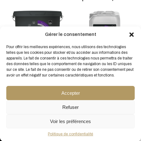
peuvent
peuve
être
être
choisies
choisi
sur
sur
la
la
page
page
Gérer le consentement
du
du
produit
produi
Pour offrir les meilleures expériences, nous utilisons des technologies
Ce
Ce
telles que les cookies pour stocker et/ou accéder aux informations des
produit
produi
appareils. Le fait de consentir à ces technologies nous permettra de traiter
a
a
des données telles que le comportement de navigation ou les ID uniques
FAÇADE PEARL PRIMER Le
FAÇADE PEARL HYDRO
plusieurs
plusie
sur ce site. Le fait de ne pas consentir ou de retirer son consentement peut
primaire à effet déperlant
Hydropfuge Oleofuge
variations.
variat
avoir un effet négatif sur certaines caractéristiques et fonctions.
Les
déperlant
Les
À partir de
118,99
€
HT
options
optio
À partir de
115,73
€
HT
peuvent
peuve
Accepter
être
être
choisies
choisi
sur
sur
Refuser
la
la
page
page
Voir les préférences
du
du
produit
produi
Conditions générales de vente
Pour le conseil d'un expert
Politique de confidentialité