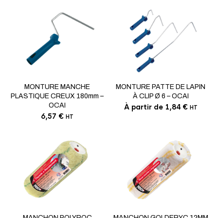
Ce
produi
a
MONTURE MANCHE
MONTURE PATTE DE LAPIN
plusie
PLASTIQUE CREUX 180mm –
À CLIP Ø 6 – OCAI
variat
OCAI
Les
À partir de
1,84
€
HT
optio
6,57
€
HT
peuve
être
choisi
sur
la
page
du
produi
MANCHON POLYROC
MANCHON GOLDERYC 12MM