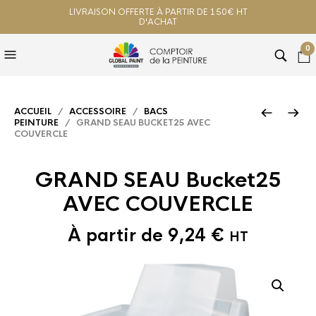
LIVRAISON OFFERTE À PARTIR DE 150€ HT
D'ACHAT
0
ACCUEIL
/
ACCESSOIRE
/
BACS
PEINTURE
/ GRAND SEAU BUCKET25 AVEC
COUVERCLE
GRAND SEAU Bucket25
AVEC COUVERCLE
À partir de
9,24
€
HT