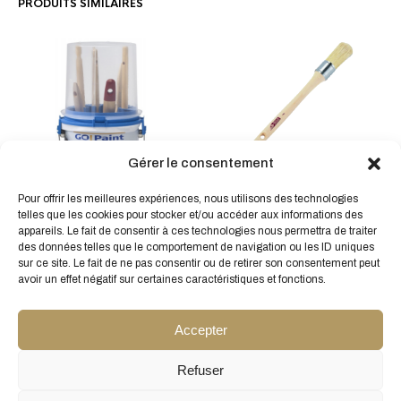
PRODUITS SIMILAIRES
Gérer le consentement
Brosse pouce
Pour offrir les meilleures expériences, nous utilisons des technologies
6,50
€
HT
telles que les cookies pour stocker et/ou accéder aux informations des
SYSTEME DE NETTOYAGE
appareils. Le fait de consentir à ces technologies nous permettra de traiter
DES PINCEAUX – CLEAN
des données telles que le comportement de navigation ou les ID uniques
AND GO
sur ce site. Le fait de ne pas consentir ou de retirer son consentement peut
32,40
€
avoir un effet négatif sur certaines caractéristiques et fonctions.
HT
Accepter
Refuser