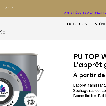
HT D'ACHAT
TARIFS RÉDUITS A LA PALET
EXTÉRIEUR
INTÉRI
UX, PLASTIQUES
/
COMFORTLINE
/ PU TOP WOODPRIMER
PU TOP
L’apprêt 
À partir d
L’apprêt garnissant
Séchage rapide. Lé
Bonne fluidité. Faib