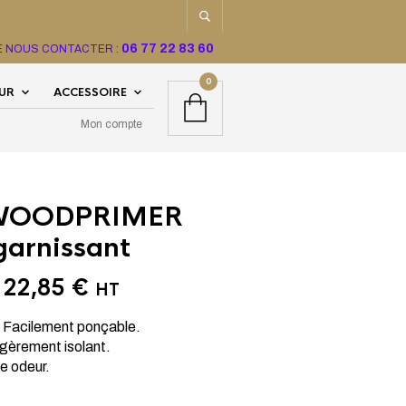
06 77 22 83 60
TE NOUS CONTACTER :
0
EUR
ACCESSOIRE
Mon compte
 WOODPRIMER
garnissant
e
22,85
€
HT
. Facilement ponçable.
gèrement isolant.
le odeur.