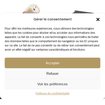
Gérer le consentement
Ce
Pour offrir les meilleures expériences, nous utilisons des technologies
produit
telles que les cookies pour stocker et/ou accéder aux informations des
appareils. Le fait de consentir à ces technologies nous permettra de traiter
a
MANCHON GOLDERYC
GO!Paint Grand Bac Plat
des données telles que le comportement de navigation ou les ID uniques
plusieur
12MM – OCAI
Tray 25
sur ce site. Le fait de ne pas consentir ou de retirer son consentement peut
variatio
5,74
€
À partir de
6,16
€
HT
HT
avoir un effet négatif sur certaines caractéristiques et fonctions.
Les
options
Accepter
peuven
être
Refuser
choisie
sur
Voir les préférences
la
page
Conditions générales de vente
Pour le conseil d'un expert
Politique de confidentialité
du
produit