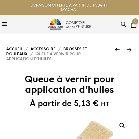
LIVRAISON OFFERTE À PARTIR DE 150€ HT
D'ACHAT
0
ACCUEIL
/
ACCESSOIRE
/
BROSSES ET
ROULEAUX
/ QUEUE À VERNIR POUR
APPLICATION D’HUILES
Queue à vernir pour
application d’huiles
À partir de
5,13
€
HT