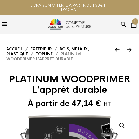
LIVRAISON OFFERTE À PARTIR DE 150€ HT
D'ACHAT
0
ACCUEIL
/
EXTÉRIEUR
/
BOIS, MÉTAUX,
PLASTIQUE
/
TOPLINE
/ PLATINUM
WOODPRIMER L’APPRÊT DURABLE
PLATINUM WOODPRIMER
L’apprêt durable
À partir de
47,14
€
HT