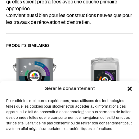
qu’elles soient prétraitées avec une couche primaire
appropriée.
Convient aussi bien pour les constructions neuves que pour
les travaux de rénovation et d’entretien.
PRODUITS SIMILAIRES
Gérer le consentement
Ce
Ce
produit
produit
Pour offrir les meilleures expériences, nous utilisons des technologies
a
PU TOP FINISH SPRAY La
a
telles que les cookies pour stocker et/ou accéder aux informations des
FAÇADE PEARL HYDRO
plusieurs
peinture en bombe
plusieur
appareils. Le fait de consentir à ces technologies nous permettra de traiter
Hydropfuge Oleofuge
variations.
résistante aux rayures et à
des données telles que le comportement de navigation ou les ID uniques
variatio
déperlant
l’usure
Les
sur ce site. Le fait de ne pas consentir ou de retirer son consentement peut
Les
À partir de
115,73
€
HT
À partir de
115,00
€
avoir un effet négatif sur certaines caractéristiques et fonctions.
options
HT
options
peuvent