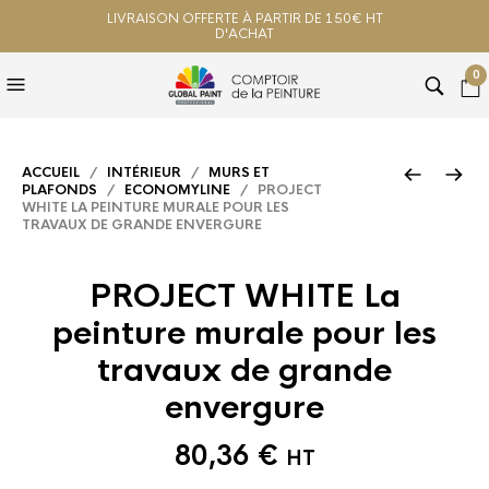
LIVRAISON OFFERTE À PARTIR DE 150€ HT
D'ACHAT
0
ACCUEIL
/
INTÉRIEUR
/
MURS ET
PLAFONDS
/
ECONOMYLINE
/ PROJECT
WHITE LA PEINTURE MURALE POUR LES
TRAVAUX DE GRANDE ENVERGURE
PROJECT WHITE La
peinture murale pour les
travaux de grande
envergure
80,36
€
HT