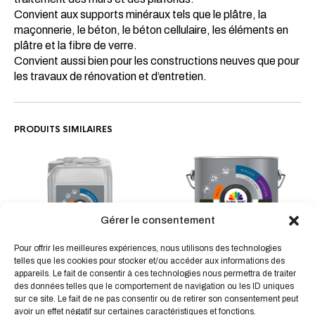
Convient aux supports minéraux tels que le plâtre, la
maçonnerie, le béton, le béton cellulaire, les éléments en
plâtre et la fibre de verre.
Convient aussi bien pour les constructions neuves que pour
les travaux de rénovation et d’entretien.
PRODUITS SIMILAIRES
Gérer le consentement
Ce
Ce
produit
produit
Pour offrir les meilleures expériences, nous utilisons des technologies
a
telles que les cookies pour stocker et/ou accéder aux informations des
RANDSEALER Le scellant
a
AQUAFIX Le primaire de
plusieur
appareils. Le fait de consentir à ces technologies nous permettra de traiter
pour bords d’attaque
plusieurs
fixation et d’imprégnation
des données telles que le comportement de navigation ou les ID uniques
variatio
44,76
€
HT
variations.
À partir de
15,75
€
sur ce site. Le fait de ne pas consentir ou de retirer son consentement peut
HT
Les
Les
avoir un effet négatif sur certaines caractéristiques et fonctions.