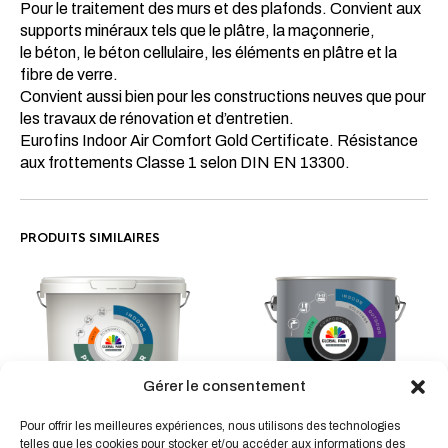
Pour le traitement des murs et des plafonds. Convient aux
supports minéraux tels que le plâtre, la maçonnerie,
le béton, le béton cellulaire, les éléments en plâtre et la
fibre de verre.
Convient aussi bien pour les constructions neuves que pour
les travaux de rénovation et d’entretien.
Eurofins Indoor Air Comfort Gold Certificate. Résistance
aux frottements Classe 1 selon DIN EN 13300.
PRODUITS SIMILAIRES
Ce
Ce
Gérer le consentement
produit
produit
a
Pour offrir les meilleures expériences, nous utilisons des technologies
PU TOP FINISH La finition
a
PROJECT COLOR La
plusieur
telles que les cookies pour stocker et/ou accéder aux informations des
résistante aux rayures et à