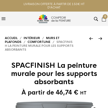
LIVRAISON OFFERTE À PARTIR DE 150€ HT
D'ACHAT
0
ACCUEIL
/
INTÉRIEUR
/
MURS ET
PLAFONDS
/
COMFORTLINE
/ SPACFINIS
H LA PEINTURE MURALE POUR LES SUPPORTS
ABSORBANTS
SPACFINISH La peinture
murale pour les supports
absorbants
À partir de
46,74
€
HT