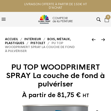
LIVRAISON OFFERTE À PARTIR DE 150€ HT
D'ACHAT
0
ACCUEIL
/
INTÉRIEUR
/
BOIS, MÉTAUX,
PLASTIQUES
/
PISTOLET
/ PU TOP
WOODPRIMERT SPRAY LA COUCHE DE FOND
À PULVÉRISER
PU TOP WOODPRIMERT
SPRAY La couche de fond à
pulvériser
À partir de
81,75
€
HT