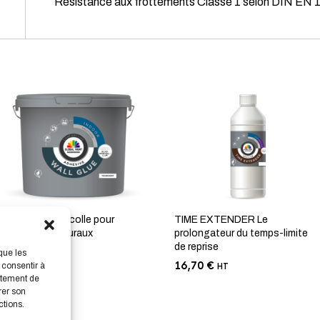
Résistance aux frottements Classe 1 selon DIN EN 
WALL GLUE La colle pour
TIME EXTENDER Le
revêtements muraux
prolongateur du temps-limite
de reprise
72,10
€
que les
HT
16,70
€
 consentir à
HT
rtement de
rer son
ctions.