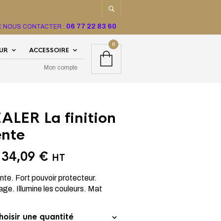
06 77 22 83 60
TE NOUS CONTACTER :
0
EUR
ACCESSOIRE
Mon compte
ALER La finition
ente
e
34,09
€
HT
ente. Fort pouvoir protecteur.
age. Illumine les couleurs. Mat