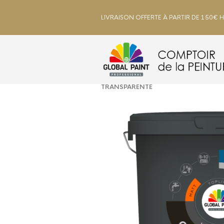
LIVRAISON OFFERTE À PARTIR DE 150€ 
ACCUEIL
/
INTÉRIEUR
/
MURS ET P
TRANSPARENTE