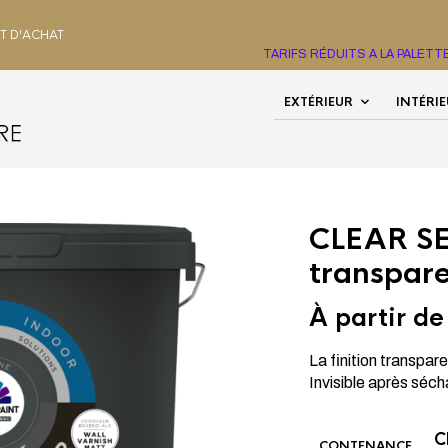
HT D'ACHAT
TARIFS RÉDUITS A LA PALET
EXTÉRIEUR
INTÉRI
LAFONDS
/
TOPLINE
/ CLEAR SEALER LA FINITION
CLEAR SE
transpar
À partir d
La finition transpar
Invisible après séch
CONTENANCE