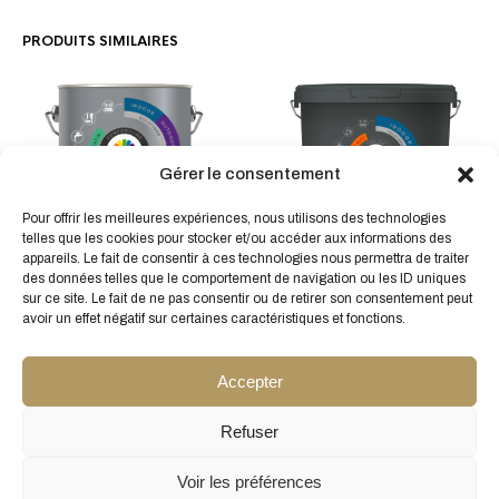
PRODUITS SIMILAIRES
Gérer le consentement
Ce
Ce
Pour offrir les meilleures expériences, nous utilisons des technologies
produit
produit
telles que les cookies pour stocker et/ou accéder aux informations des
a
PU TOP FINISH La finition
a
appareils. Le fait de consentir à ces technologies nous permettra de traiter
SOLVER La peinture murale
plusieurs
résistante aux rayures et à
plusieur
des données telles que le comportement de navigation ou les ID uniques
pour les supports difficiles
variations.
l’usure
sur ce site. Le fait de ne pas consentir ou de retirer son consentement peut
variatio
À partir de
28,96
€
HT
Les
À partir de
34,91
€
avoir un effet négatif sur certaines caractéristiques et fonctions.
HT
Les
options
options
peuvent
peuven
Accepter
être
être
choisies
choisie
Refuser
sur
sur
la
la
Voir les préférences
page