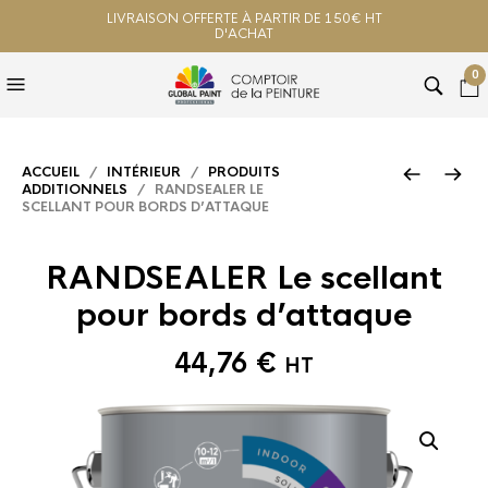
LIVRAISON OFFERTE À PARTIR DE 150€ HT
D'ACHAT
0
ACCUEIL
/
INTÉRIEUR
/
PRODUITS
ADDITIONNELS
/ RANDSEALER LE
SCELLANT POUR BORDS D’ATTAQUE
RANDSEALER Le scellant
pour bords d’attaque
44,76
€
HT