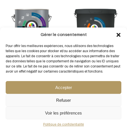
Gérer le consentement
Ce
Ce
produit
produit
Pour offrir les meilleures expériences, nous utilisons des technologies
a
telles que les cookies pour stocker et/ou accéder aux informations des
PU TOP FINISH La finition
a
CLEAR SEALER La finition
plusieurs
appareils. Le fait de consentir à ces technologies nous permettra de traiter
résistante aux rayures et à
plusieur
transparente
des données telles que le comportement de navigation ou les ID uniques
variations.
l’usure
variatio
À partir de
34,09
€
sur ce site. Le fait de ne pas consentir ou de retirer son consentement peut
HT
Les
À partir de
34,91
€
HT
Les
avoir un effet négatif sur certaines caractéristiques et fonctions.
options
options
peuvent
peuven
Accepter
être
être
choisies
choisie
sur
Refuser
sur
la
la
page
Voir les préférences
page
du
Conditions générales de vente
du
Pour le conseil d'un expert
produit
Politique de confidentialité