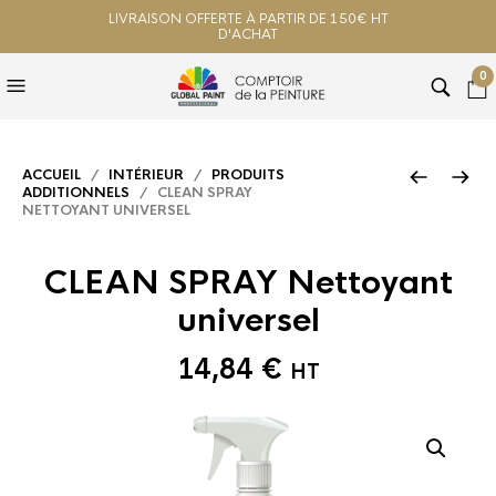
LIVRAISON OFFERTE À PARTIR DE 150€ HT
D'ACHAT
0
ACCUEIL
/
INTÉRIEUR
/
PRODUITS
ADDITIONNELS
/ CLEAN SPRAY
NETTOYANT UNIVERSEL
CLEAN SPRAY Nettoyant
universel
14,84
€
HT