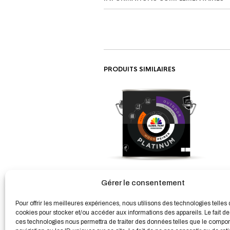
PRODUITS SIMILAIRES
PLATINUM WOODPRIMER
Gérer le consentement
L’apprêt durable
À partir de
47,14
€
HT
Pour offrir les meilleures expériences, nous utilisons des technologies telles 
cookies pour stocker et/ou accéder aux informations des appareils. Le fait de
ces technologies nous permettra de traiter des données telles que le compo