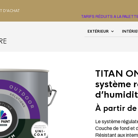
HT D'ACHAT
TARIFS RÉDUITS A LA PALET
EXTÉRIEUR
INTÉRI
UX, PLASTIQUE
/
COMFORTLINE
/ TITAN ONE SYSTEM LE
TITAN O
système r
d’humidi
À partir d
Le système régulate
Couche de fond et de
Résistant aux intemp