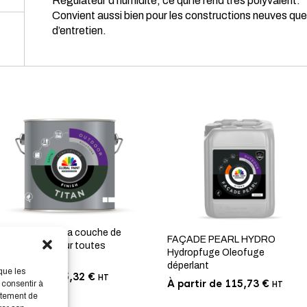
Régulateur d’humidité, ce qui le rend très polyvalent.
Convient aussi bien pour les constructions neuves que
d’entretien.
TITAN FINISH La couche de
FAÇADE PEARL HYDRO
finition dure pour toutes
Hydropfuge Oleofuge
saisons
déperlant
que les
À partir de
35,32
€
HT
À partir de
115,73
€
 consentir à
HT
rtement de