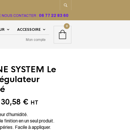
06 77 22 83 60
TE NOUS CONTACTER :
0
EUR
ACCESSOIRE
Mon compte
NE SYSTEM Le
égulateur
té
e
30,58
€
HT
ur d’humidité.
 finition en un seul produit.
éries. Facile à appliquer.