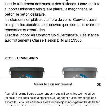
Pour le traitement des murs et des plafonds. Convient aux
supports minéraux tels que le plâtre, la maçonnerie, le
béton, le béton cellulaire,
les éléments en plâtre et la fibre de verre. Convient aussi
bien pour les constructions neuves que pour les travaux de
rénovation et d’entretien.
Eurofins Indoor Air Comfort Gold Certificate. Résistance
aux frottements Classe 1 selon DIN EN 13300.
PRODUITS SIMILAIRES
Gérer le consentement
Ce
Ce
Pour offrir les meilleures expériences, nous utilisons des technologies
telles que les cookies pour stocker et/ou accéder aux informations des
produit
produit
appareils. Le fait de consentir à ces technologies nous permettra de traiter
a
a
CLEAR SEALER La finition
WALL PRIMER Le primaire