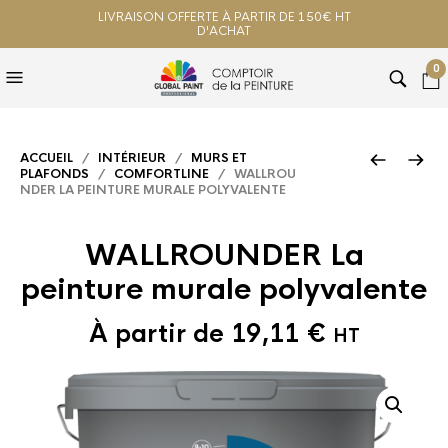
LIVRAISON OFFERTE À PARTIR DE 150€ HT
D'ACHAT
0
ACCUEIL
/
INTÉRIEUR
/
MURS ET
PLAFONDS
/
COMFORTLINE
/ WALLROU
NDER LA PEINTURE MURALE POLYVALENTE
WALLROUNDER La
peinture murale polyvalente
À partir de
19,11
€
HT