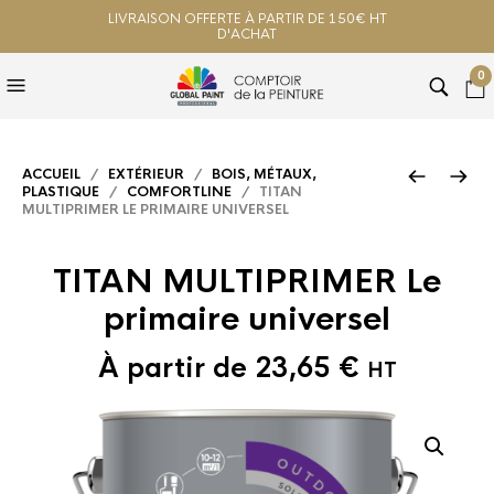
LIVRAISON OFFERTE À PARTIR DE 150€ HT
D'ACHAT
0
ACCUEIL
/
EXTÉRIEUR
/
BOIS, MÉTAUX,
PLASTIQUE
/
COMFORTLINE
/ TITAN
MULTIPRIMER LE PRIMAIRE UNIVERSEL
TITAN MULTIPRIMER Le
primaire universel
À partir de
23,65
€
HT