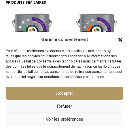
PRODUITS SIMILAIRES
Gérer le consentement
Ce
Ce
produit
produit
Pour offrir les meilleures expériences, nous utilisons des technologies
a
a
telles que les cookies pour stocker et/ou accéder aux informations des
TITAN PRE-FINISH La sous-
TITAN WOODPRIMER
plusieurs
plusieur
appareils. Le fait de consentir à ces technologies nous permettra de traiter
couche dure pour toutes
L’apprêt garnissant
des données telles que le comportement de navigation ou les ID uniques
variations.
variatio
saisons
À partir de
42,98
€
HT
sur ce site. Le fait de ne pas consentir ou de retirer son consentement peut
Les
Les
À partir de
24,94
€
HT
avoir un effet négatif sur certaines caractéristiques et fonctions.
options
options
peuvent
peuven
Accepter
être
être
choisies
choisie
sur
sur
Refuser
la
la
page
page
Voir les préférences
du
du
Conditions générales de vente